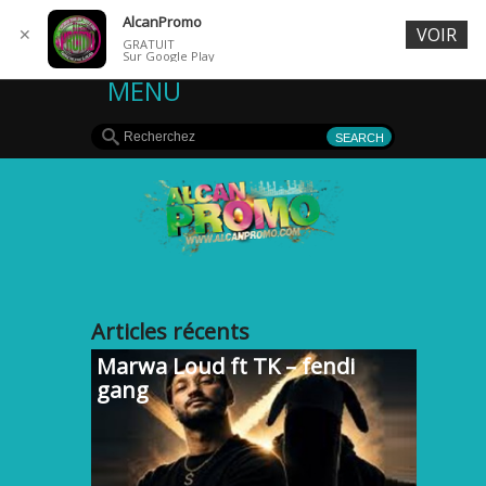
AlcanPromo
VOIR
✕
GRATUIT
Sur Google Play
MENU
**ALCAN*PROMO**
Articles récents
Marwa Loud ft TK – fendi
gang