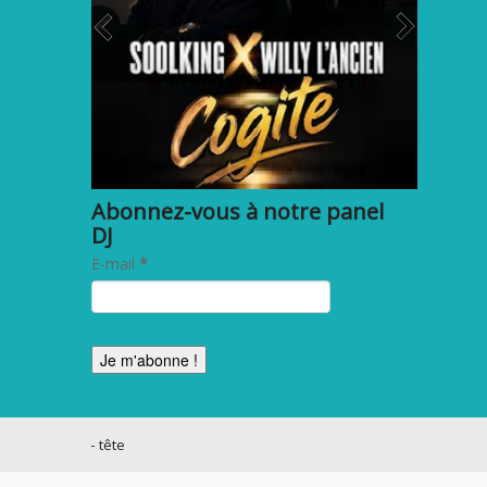
Abonnez-vous à notre panel
DJ
E-mail
*
Shannon – tête