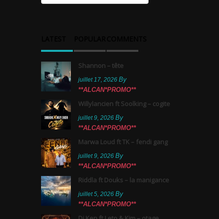
LATEST
POPULAR
COMMENTS
Shannon – tête
By
juillet 17, 2026
**ALCAN*PROMO**
Willylancien ft Soolking – cogite
By
juillet 9, 2026
**ALCAN*PROMO**
Marwa Loud ft TK – fendi gang
By
juillet 9, 2026
**ALCAN*PROMO**
Riddla ft Douks – la manigance
By
juillet 5, 2026
**ALCAN*PROMO**
Dj Ken ft Leto & Kim – otage