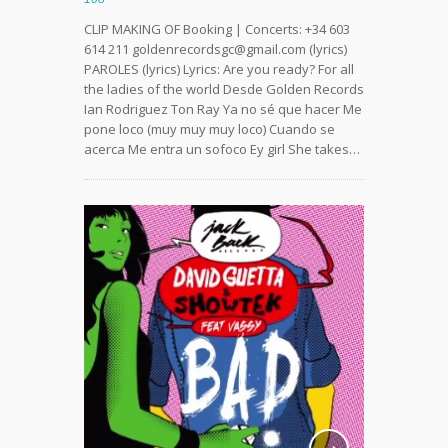
CLIP MAKING OF Booking | Concerts: +34 603
614 211 goldenrecordsgc@gmail.com (lyrics)
PAROLES (lyrics) Lyrics: Are you ready? For all
the ladies of the world Desde Golden Records
Ian Rodriguez Ton Ray Ya no sé que hacer Me
pone loco (muy muy muy loco) Cuando se
acerca Me entra un sofoco Ey girl She takes…