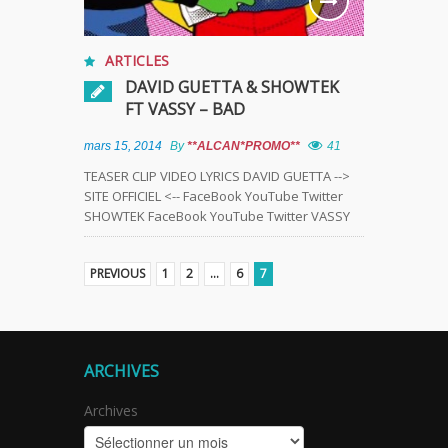
ARTICLES
DAVID GUETTA & SHOWTEK
FT VASSY – BAD
mars 15, 2014
By
**ALCAN*PROMO**
41
TEASER CLIP VIDEO LYRICS DAVID GUETTA -->
SITE OFFICIEL <-- FaceBook YouTube Twitter
SHOWTEK FaceBook YouTube Twitter VASSY
PREVIOUS
1
2
…
6
7
ARCHIVES
Archives