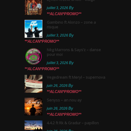
By
juillet 3, 2026
**ALCAN*PROMO**
Gambino ft Alonzo – zone a
risque
By
juillet 3, 2026
**ALCAN*PROMO**
Nèg Marrons & Says’z – danse
pour moi
By
juillet 3, 2026
**ALCAN*PROMO**
Vegedream ft Meryl – supernova
By
juin 26, 2026
**ALCAN*PROMO**
Senyss – an nou ay
By
juin 26, 2026
**ALCAN*PROMO**
4.4.2 ft Rk & Gradur – papillon